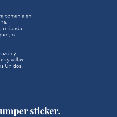
 calcomanía en
ana.
a o tienda
quot; o
razón y
as y vallas
s Unidos.
umper sticker.