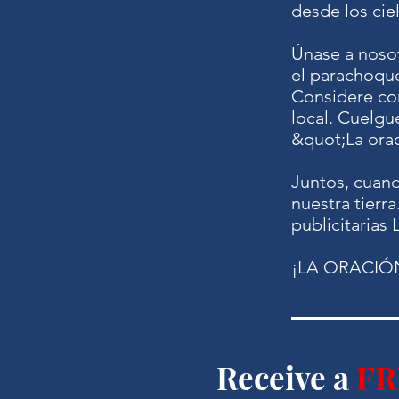
desde los cie
Únase a nosot
el parachoque
Considere com
local. Cuelg
&quot;La orac
Juntos, cuand
nuestra tierr
publicitari
¡LA ORACIÓ
Receive a
FR