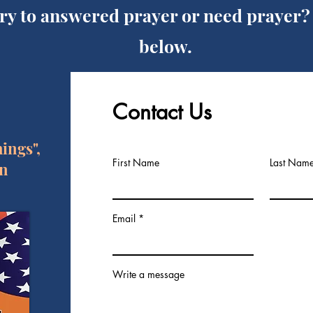
ory to answered prayer or need prayer?
below.
Contact Us
ings"
,
First Name
Last Nam
wn
Email
Write a message