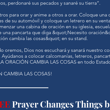
los, perdonaré sus pecados y sanaré su tierra”.
ros para orar y anime a otros a orar. Coloque una
s de su automóvil y coloque un letrero en su vent
enzar una cabina de oración en su iglesia, escuel
ue una pancarta que diga &quot;Necesito oración&
ión cambia las cosas&quot; en su stand.
o oremos, Dios nos escuchará y sanará nuestro co
a. Ayúdanos a colocar calcomanías, letreros, pancart
as LA ORACIÓN CAMBIA LAS COSAS en todo Estado
N CAMBIA LAS COSAS!
EE
Prayer Changes Things b