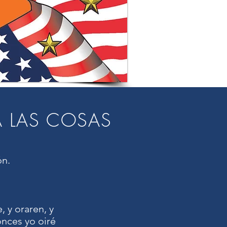
 LAS COSAS
ón.
, y oraren, y
onces yo oiré